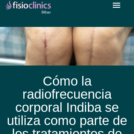
Toggle
Pasar
navigat
al
contenido
principal
Cómo la
radiofrecuencia
corporal Indiba se
utiliza como parte de
los tratamientos de