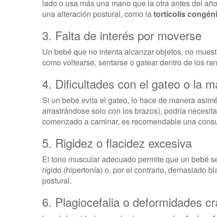
lado o usa más una mano que la otra antes del añ
una alteración postural, como la
tortícolis congén
3. Falta de interés por moverse
Un bebé que no intenta alcanzar objetos, no muestr
como voltearse, sentarse o gatear dentro de los ra
4. Dificultades con el gateo o la 
Si un bebé evita el gateo, lo hace de manera asim
arrastrándose solo con los brazos), podría necesit
comenzado a caminar, es recomendable una consu
5. Rigidez o flacidez excesiva
El tono muscular adecuado permite que un bebé se
rígido (hipertonía) o, por el contrario, demasiado b
postural.
6. Plagiocefalia o deformidades c