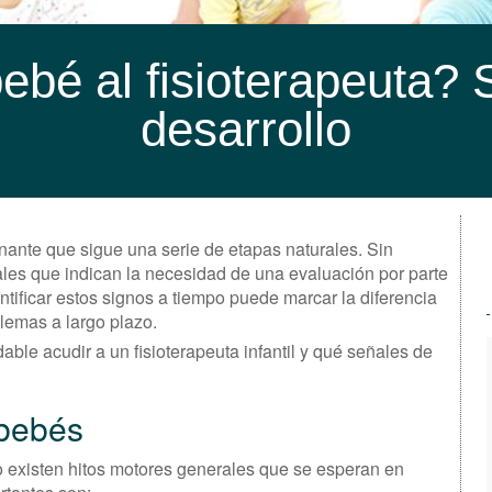
ebé al fisioterapeuta? S
desarrollo
nante que sigue una serie de etapas naturales. Sin
es que indican la necesidad de una evaluación por parte
entificar estos signos a tiempo puede marcar la diferencia
blemas a largo plazo.
le acudir a un fisioterapeuta infantil y qué señales de
 bebés
o existen hitos motores generales que se esperan en