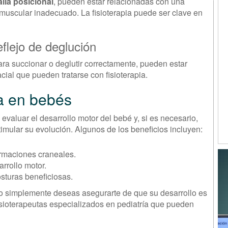
alia posicional
, pueden estar relacionadas con una
muscular inadecuado. La fisioterapia puede ser clave en
eflejo de deglución
ara succionar o deglutir correctamente, pueden estar
ial que pueden tratarse con fisioterapia.
ia en bebés
evaluar el desarrollo motor del bebé y, si es necesario,
stimular su evolución. Algunos de los beneficios incluyen:
ormaciones craneales.
rrollo motor.
osturas beneficiosas.
 o simplemente deseas asegurarte de que su desarrollo es
sioterapeutas especializados en pediatría que pueden