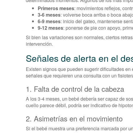
determinados momentos. Algunos de los más impor
Primeros meses
: movimientos reflejos, cont
3-6 meses
: volverse boca arriba o boca abaj
6-9 meses
: inicio del gateo, mantenerse sen
9-12 meses
: ponerse de pie con apoyo, prim
Si bien las variaciones son normales, ciertos retr
intervención.
Señales de alerta en el de
Existen signos que pueden sugerir dificultades en 
señales que requieren una consulta con un fisiote
1. Falta de control de la cabeza
A los 3-4 meses, un bebé debería ser capaz de sos
cuello parece débil, podría ser indicativo de hipot
2. Asimetrías en el movimiento
Si el bebé muestra una preferencia marcada por un