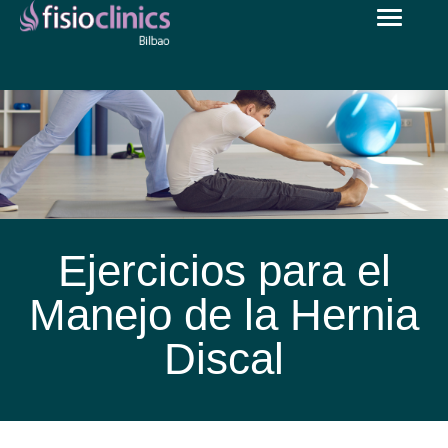
Toggle
Pasar
navigat
al
contenido
principal
Ejercicios para el
Manejo de la Hernia
Discal