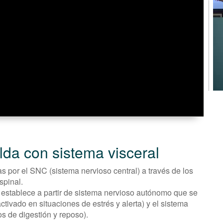
lda con sistema visceral
s por el SNC (sistema nervioso central) a través de los
spinal.
 se establece a partir de sistema nervioso autónomo que se
tivado en situaciones de estrés y alerta) y el sistema
s de digestión y reposo).