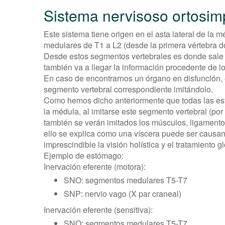
Sistema nervisoso ortosim
Este sistema tiene origen en el asta lateral de la
medulares de T1 a L2 (desde la primera vértebra d
Desde estos segmentos vertebrales es donde sale l
también va a llegar la información procedente de l
En caso de encontrarnos un órgano en disfunción,
segmento vertebral correspondiente imitándolo.
Como hemos dicho anteriormente que todas las est
la médula, al imitarse este segmento vertebral (por
también se verán imitados los músculos, ligamento
ello se explica como una víscera puede ser causa
imprescindible la visión holística y el tratamiento g
Ejemplo de estómago:
Inervación eferente (motora):
SNO: segmentos medulares T5-T7
SNP: nervio vago (X par craneal)
Inervación eferente (sensitiva):
SNO: segmentos medulares T5-T7