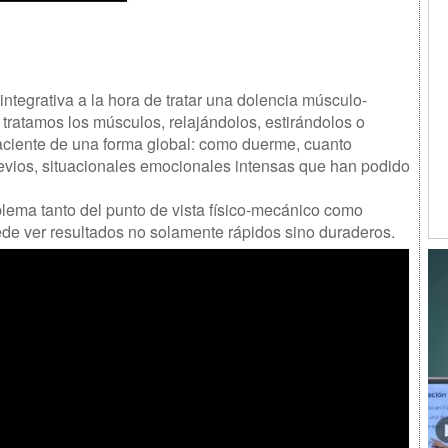
 integrativa a la hora de tratar una dolencia músculo-
 tratamos los músculos, relajándolos, estirándolos o
aciente de una forma global: como duerme, cuanto
revios, situacionales emocionales intensas que han podido
blema tanto del punto de vista físico-mecánico como
ede ver resultados no solamente rápidos sino duraderos.