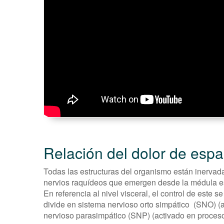
Relación del dolor de espa
Todas las estructuras del organismo están inervada
nervios raquídeos que emergen desde la médula e
En referencia al nivel visceral, el control de este
divide en sistema nervioso orto simpático (SNO) (ac
nervioso parasimpático (SNP) (activado en proceso