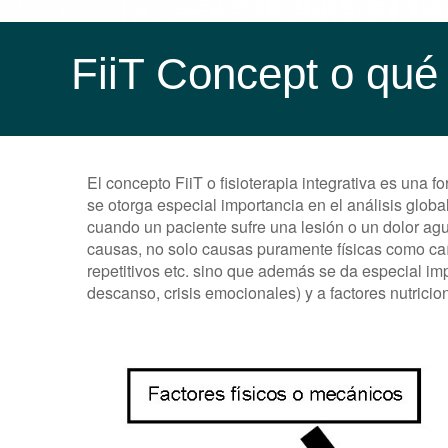
FiiT Concept o qué e
El concepto FiiT o fisioterapia integrativa es una 
se otorga especial importancia en el análisis glob
cuando un paciente sufre una lesión o un dolor agu
causas, no solo causas puramente físicas como ca
repetitivos etc. sino que además se da especial imp
descanso, crisis emocionales) y a factores nutricio