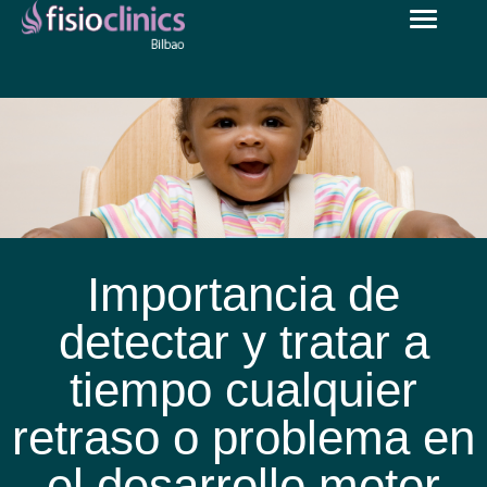
Toggle
Pasar
navigat
al
contenido
principal
Importancia de
detectar y tratar a
tiempo cualquier
retraso o problema en
el desarrollo motor