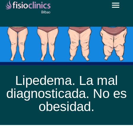
Toggle
Pasar
navigat
al
contenido
principal
Lipedema. La mal
diagnosticada. No es
obesidad.