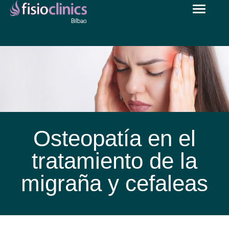
Toggle
Pasar
navigat
al
contenido
principal
Osteopatía en el
tratamiento de la
migraña y cefaleas