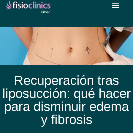
Toggle
Pasar
navigat
al
contenido
principal
Recuperación tras
liposucción: qué hacer
para disminuir edema
y fibrosis