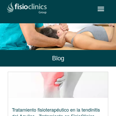
Pasar
Toggle
al
navigat
contenido
principal
Blog
Tratamiento fisioterapéutico en la tendinitis