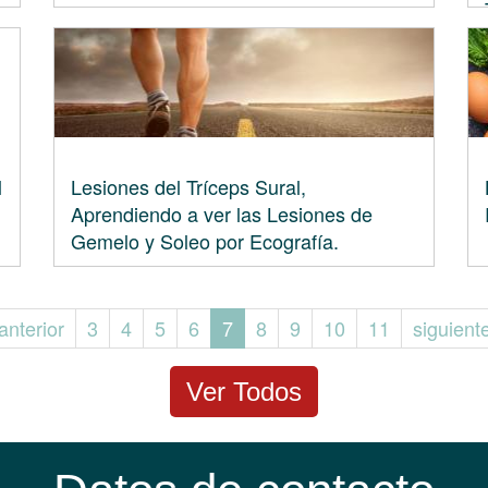
l
Lesiones del Tríceps Sural,
Aprendiendo a ver las Lesiones de
Gemelo y Soleo por Ecografía.
 anterior
3
4
5
6
7
8
9
10
11
siguiente
Ver Todos