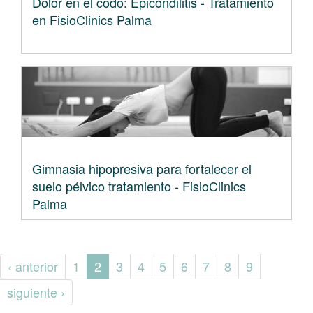
Dolor en el codo: Epicondilitis - Tratamiento
en FisioClinics Palma
Gimnasia hipopresiva para fortalecer el
suelo pélvico tratamiento - FisioClinics
Palma
‹ anterior
1
2
3
4
5
6
7
8
9
siguiente ›