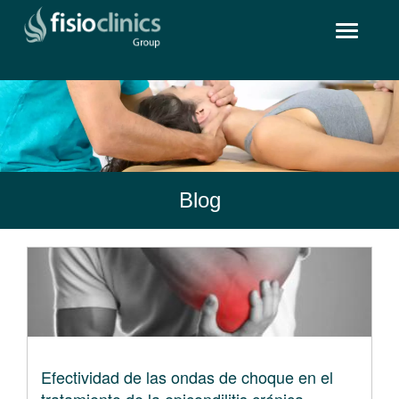
Pasar
Toggle
al
navigat
contenido
principal
Blog
Efectividad de las ondas de choque en el